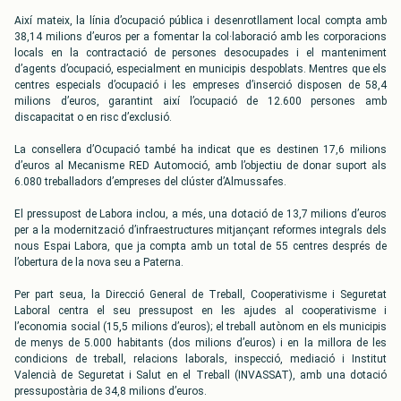
Així mateix, la línia d’ocupació pública i desenrotllament local compta amb
38,14 milions d’euros per a fomentar la col·laboració amb les corporacions
locals en la contractació de persones desocupades i el manteniment
d’agents d’ocupació, especialment en municipis despoblats. Mentres que els
centres especials d’ocupació i les empreses d’inserció disposen de 58,4
milions d’euros, garantint així l’ocupació de 12.600 persones amb
discapacitat o en risc d’exclusió.
La consellera d’Ocupació també ha indicat que es destinen 17,6 milions
d’euros al Mecanisme RED Automoció, amb l’objectiu de donar suport als
6.080 treballadors d’empreses del clúster d’Almussafes.
El pressupost de Labora inclou, a més, una dotació de 13,7 milions d’euros
per a la modernització d’infraestructures mitjançant reformes integrals dels
nous Espai Labora, que ja compta amb un total de 55 centres després de
l’obertura de la nova seu a Paterna.
Per part seua, la Direcció General de Treball, Cooperativisme i Seguretat
Laboral centra el seu pressupost en les ajudes al cooperativisme i
l’economia social (15,5 milions d’euros); el treball autònom en els municipis
de menys de 5.000 habitants (dos milions d’euros) i en la millora de les
condicions de treball, relacions laborals, inspecció, mediació i Institut
Valencià de Seguretat i Salut en el Treball (INVASSAT), amb una dotació
pressupostària de 34,8 milions d’euros.