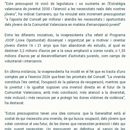
“Este pressupost té visió de legislatura i se sustenta en l’Estratègia
valenciana de joventut 2030 i l’atenció a les necessitats reals dels nostres
jóvens”, ha indicat Camarero, qui ha vinculat este increment pressupostari
“a l’aposta del Consell per millorar i atendre les necessitats i oportunitats
dels jóvens de la Comunitat Valenciana en matèria d’emancipació juvenil”.
Entre les diferents iniciatives, la vicepresidenta s’ha referit al Programa
JOOP (Jove Oportunitat) dissenyat i organitzat per a motivar i orientar
jóvens d’entre 16 i 21 anys que han abandonat els estudis, al qual es
destinen 3,2 milions d’euros per a la seua ampliació a zones rurals; o 1,35
milions d’euros per al desenrotllament d’activitats juvenils, com camps de
voluntariat i intercanvis.
En última instància, la vicepresidenta ha incidit en el fet que es tracta d’uns
comptes per a l’exercici 2026 que fixen les prioritats del Consell. “La vivenda
constituïx l’eix central, l’ocupació és la palanca de recuperació, mentres que
la joventut i la igualtat suposen una inversió directa en el futur de la
Comunitat Valenciana, amb més conciliació, més atenció a la diversitat,
més inclusió i més recursos per a protegir les dones víctimes de violència”,
ha destacat.
“Estos pressupostos tenen una idea comuna: que la Generalitat està al
costat de qui necessita una vivenda, de qui busca ocupació, dels jóvens que
volen construir el seu futur, de les dones que necessiten protecció i dels qui
més suport necessiten. Un pressupost, en definitiva, al servici de les