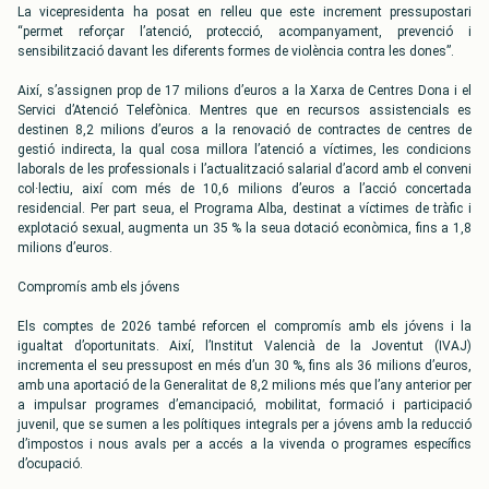
La vicepresidenta ha posat en relleu que este increment pressupostari
“permet reforçar l’atenció, protecció, acompanyament, prevenció i
sensibilització davant les diferents formes de violència contra les dones”.
Així, s’assignen prop de 17 milions d’euros a la Xarxa de Centres Dona i el
Servici d’Atenció Telefònica. Mentres que en recursos assistencials es
destinen 8,2 milions d’euros a la renovació de contractes de centres de
gestió indirecta, la qual cosa millora l’atenció a víctimes, les condicions
laborals de les professionals i l’actualització salarial d’acord amb el conveni
col·lectiu, així com més de 10,6 milions d’euros a l’acció concertada
residencial. Per part seua, el Programa Alba, destinat a víctimes de tràfic i
explotació sexual, augmenta un 35 % la seua dotació econòmica, fins a 1,8
milions d’euros.
Compromís amb els jóvens
Els comptes de 2026 també reforcen el compromís amb els jóvens i la
igualtat d’oportunitats. Així, l’Institut Valencià de la Joventut (IVAJ)
incrementa el seu pressupost en més d’un 30 %, fins als 36 milions d’euros,
amb una aportació de la Generalitat de 8,2 milions més que l’any anterior per
a impulsar programes d’emancipació, mobilitat, formació i participació
juvenil, que se sumen a les polítiques integrals per a jóvens amb la reducció
d’impostos i nous avals per a accés a la vivenda o programes específics
d’ocupació.