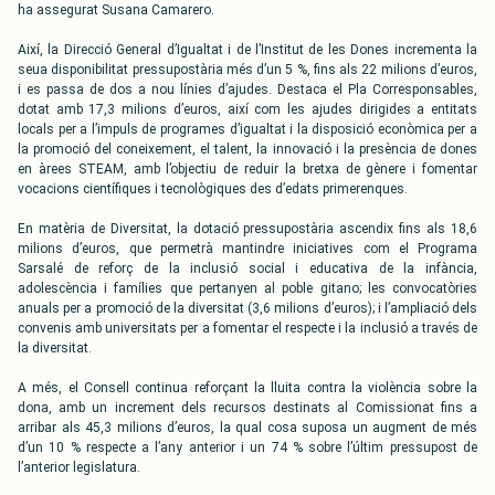
ha assegurat Susana Camarero.
Així, la Direcció General d’Igualtat i de l’Institut de les Dones incrementa la
seua disponibilitat pressupostària més d’un 5 %, fins als 22 milions d’euros,
i es passa de dos a nou línies d’ajudes. Destaca el Pla Corresponsables,
dotat amb 17,3 milions d’euros, així com les ajudes dirigides a entitats
locals per a l’impuls de programes d’igualtat i la disposició econòmica per a
la promoció del coneixement, el talent, la innovació i la presència de dones
en àrees STEAM, amb l’objectiu de reduir la bretxa de gènere i fomentar
vocacions científiques i tecnològiques des d’edats primerenques.
En matèria de Diversitat, la dotació pressupostària ascendix fins als 18,6
milions d’euros, que permetrà mantindre iniciatives com el Programa
Sarsalé de reforç de la inclusió social i educativa de la infància,
adolescència i famílies que pertanyen al poble gitano; les convocatòries
anuals per a promoció de la diversitat (3,6 milions d’euros); i l’ampliació dels
convenis amb universitats per a fomentar el respecte i la inclusió a través de
la diversitat.
A més, el Consell continua reforçant la lluita contra la violència sobre la
dona, amb un increment dels recursos destinats al Comissionat fins a
arribar als 45,3 milions d’euros, la qual cosa suposa un augment de més
d’un 10 % respecte a l’any anterior i un 74 % sobre l’últim pressupost de
l’anterior legislatura.