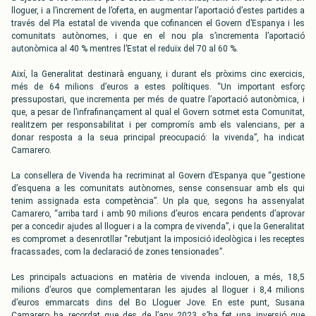
lloguer, i a l’increment de l’oferta, en augmentar l’aportació d’estes partides a
través del Pla estatal de vivenda que cofinancen el Govern d’Espanya i les
comunitats autònomes, i que en el nou pla s’incrementa l’aportació
autonòmica al 40 % mentres l’Estat el reduïx del 70 al 60 %.
Així, la Generalitat destinarà enguany, i durant els pròxims cinc exercicis,
més de 64 milions d’euros a estes polítiques. “Un important esforç
pressupostari, que incrementa per més de quatre l’aportació autonòmica, i
que, a pesar de l’infrafinançament al qual el Govern sotmet esta Comunitat,
realitzem per responsabilitat i per compromís amb els valencians, per a
donar resposta a la seua principal preocupació: la vivenda”, ha indicat
Camarero.
La consellera de Vivenda ha recriminat al Govern d’Espanya que “gestione
d’esquena a les comunitats autònomes, sense consensuar amb els qui
tenim assignada esta competència”. Un pla que, segons ha assenyalat
Camarero, “arriba tard i amb 90 milions d’euros encara pendents d’aprovar
per a concedir ajudes al lloguer i a la compra de vivenda”, i que la Generalitat
es compromet a desenrotllar “rebutjant la imposició ideològica i les receptes
fracassades, com la declaració de zones tensionades”.
Les principals actuacions en matèria de vivenda inclouen, a més, 18,5
milions d’euros que complementaran les ajudes al lloguer i 8,4 milions
d’euros emmarcats dins del Bo Lloguer Jove. En este punt, Susana
Camarero ha recordat que des de l’any 2023 s’ha fet una inversió que