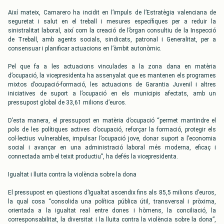
Així mateix, Camarero ha incidit en l’impuls de l’Estratègia valenciana de
seguretat i salut en el treball i mesures específiques per a reduir la
sinistralitat laboral, així com la creació de l’òrgan consultiu de la Inspecció
de Treball, amb agents socials, sindicats, patronal i Generalitat, per a
consensuar i planificar actuacions en l’àmbit autonòmic.
Pel que fa a les actuacions vinculades a la zona dana en matèria
d’ocupació, la vicepresidenta ha assenyalat que es mantenen els programes
mixtos d’ocupació-formació, les actuacions de Garantia Juvenil i altres
iniciatives de suport a l’ocupació en els municipis afectats, amb un
pressupost global de 33,61 milions d’euros.
D’esta manera, el pressupost en matèria d’ocupació “permet mantindre el
pols de les polítiques actives d’ocupació, reforçar la formació, protegir els
col·lectius vulnerables, impulsar l’ocupació jove, donar suport a l’economia
social i avançar en una administració laboral més moderna, eficaç i
connectada amb el teixit productiu”, ha defés la vicepresidenta.
Igualtat i lluita contra la violència sobre la dona
El pressupost en qüestions d’Igualtat ascendix fins als 85,5 milions d’euros,
la qual cosa “consolida una política pública útil, transversal i pròxima,
orientada a la igualtat real entre dones i hòmens, la conciliació, la
corresponsabilitat, la diversitat i la lluita contra la violència sobre la dona”,