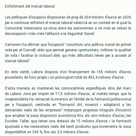
Enfortiment del mercat laboral
Les polítiques d’ocupació disposaran de prop de 204 milions d’euros en 2026
per a continuar enfortint el mercat laboral valencià en un context en el qual la
Comunitat Valenciana se situa entre les autonomies a on més es reduïx la
desocupació i més creix l’afiliació a la Seguretat Social.
Camarero ha afirmat que l’ocupació “constituïx una política social de primer
orde per al Consell, atés que permet generar oportunitats, millorar la qualitat
de vida i facilitar la inclusió dels qui més dificultats tenen per a accedir al
mercat laboral”.
En este sentit, Labora disposa d’un finançament de 155 milions d’euros
procedents de fons propis i un pressupost total de 452,4 milions d’euros.
D’esta manera, es mantenen les convocatòries específiques dins del marc
de Labora Jove per import de 17,5 milions d’euros, al mateix temps que la
vicepresidenta ha remarcat la inversió en l’àmbit de la formació professional
per a l’ocupació, centrada en “formació útil, inserció i adaptació a les
demandes reals de les empreses” mitjançant projectes integrals d’inserció
que amplien la seua disposició econòmica fins als cinc milions d’euros; les
Escoles Taller, que tenen una dotació de 15 milions d’euros i la formació
ajustada a les necessitats reals del teixit productiu que incrementa la seua
disponibilitat un 330 %, fins als 2,5 milions d’euros.