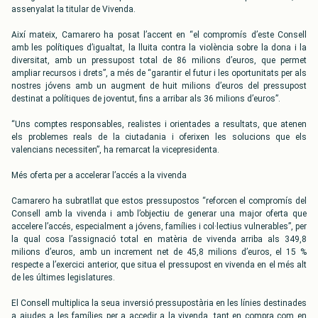
assenyalat la titular de Vivenda.
Així mateix, Camarero ha posat l’accent en “el compromís d’este Consell
amb les polítiques d’igualtat, la lluita contra la violència sobre la dona i la
diversitat, amb un pressupost total de 86 milions d’euros, que permet
ampliar recursos i drets”, a més de “garantir el futur i les oportunitats per als
nostres jóvens amb un augment de huit milions d’euros del pressupost
destinat a polítiques de joventut, fins a arribar als 36 milions d’euros”.
“Uns comptes responsables, realistes i orientades a resultats, que atenen
els problemes reals de la ciutadania i oferixen les solucions que els
valencians necessiten”, ha remarcat la vicepresidenta.
Més oferta per a accelerar l’accés a la vivenda
Camarero ha subratllat que estos pressupostos “reforcen el compromís del
Consell amb la vivenda i amb l’objectiu de generar una major oferta que
accelere l’accés, especialment a jóvens, famílies i col·lectius vulnerables”, per
la qual cosa l’assignació total en matèria de vivenda arriba als 349,8
milions d’euros, amb un increment net de 45,8 milions d’euros, el 15 %
respecte a l’exercici anterior, que situa el pressupost en vivenda en el més alt
de les últimes legislatures.
El Consell multiplica la seua inversió pressupostària en les línies destinades
a ajudes a les famílies per a accedir a la vivenda, tant en compra com en