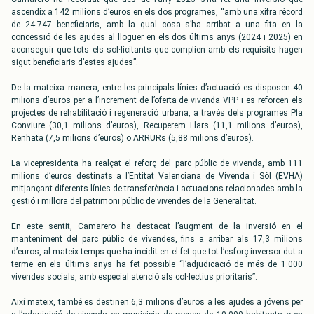
ascendix a 142 milions d’euros en els dos programes, “amb una xifra rècord
de 24.747 beneficiaris, amb la qual cosa s’ha arribat a una fita en la
concessió de les ajudes al lloguer en els dos últims anys (2024 i 2025) en
aconseguir que tots els sol·licitants que complien amb els requisits hagen
sigut beneficiaris d’estes ajudes”.
De la mateixa manera, entre les principals línies d’actuació es disposen 40
milions d’euros per a l’increment de l’oferta de vivenda VPP i es reforcen els
projectes de rehabilitació i regeneració urbana, a través dels programes Pla
Conviure (30,1 milions d’euros), Recuperem Llars (11,1 milions d’euros),
Renhata (7,5 milions d’euros) o ARRURs (5,88 milions d’euros).
La vicepresidenta ha realçat el reforç del parc públic de vivenda, amb 111
milions d’euros destinats a l’Entitat Valenciana de Vivenda i Sòl (EVHA)
mitjançant diferents línies de transferència i actuacions relacionades amb la
gestió i millora del patrimoni públic de vivendes de la Generalitat.
En este sentit, Camarero ha destacat l’augment de la inversió en el
manteniment del parc públic de vivendes, fins a arribar als 17,3 milions
d’euros, al mateix temps que ha incidit en el fet que tot l’esforç inversor dut a
terme en els últims anys ha fet possible “l’adjudicació de més de 1.000
vivendes socials, amb especial atenció als col·lectius prioritaris”.
Així mateix, també es destinen 6,3 milions d’euros a les ajudes a jóvens per