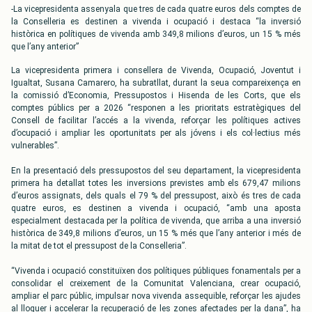
-La vicepresidenta assenyala que tres de cada quatre euros dels comptes de
la Conselleria es destinen a vivenda i ocupació i destaca “la inversió
històrica en polítiques de vivenda amb 349,8 milions d’euros, un 15 % més
que l’any anterior”
La vicepresidenta primera i consellera de Vivenda, Ocupació, Joventut i
Igualtat, Susana Camarero, ha subratllat, durant la seua compareixença en
la comissió d’Economia, Pressupostos i Hisenda de les Corts, que els
comptes públics per a 2026 “responen a les prioritats estratègiques del
Consell de facilitar l’accés a la vivenda, reforçar les polítiques actives
d’ocupació i ampliar les oportunitats per als jóvens i els col·lectius més
vulnerables”.
En la presentació dels pressupostos del seu departament, la vicepresidenta
primera ha detallat totes les inversions previstes amb els 679,47 milions
d’euros assignats, dels quals el 79 % del pressupost, això és tres de cada
quatre euros, es destinen a vivenda i ocupació, “amb una aposta
especialment destacada per la política de vivenda, que arriba a una inversió
històrica de 349,8 milions d’euros, un 15 % més que l’any anterior i més de
la mitat de tot el pressupost de la Conselleria”.
“Vivenda i ocupació constituïxen dos polítiques públiques fonamentals per a
consolidar el creixement de la Comunitat Valenciana, crear ocupació,
ampliar el parc públic, impulsar nova vivenda assequible, reforçar les ajudes
al lloguer i accelerar la recuperació de les zones afectades per la dana”, ha