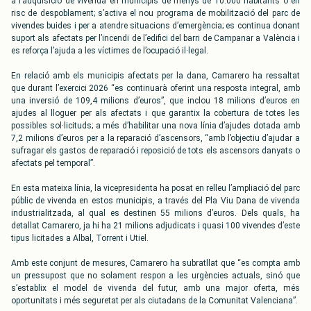
a l’adquisició de vivenda en municipis de menys de 10.000 habitants o en
risc de despoblament; s’activa el nou programa de mobilització del parc de
vivendes buides i per a atendre situacions d’emergència; es continua donant
suport als afectats per l’incendi de l’edifici del barri de Campanar a València i
es reforça l’ajuda a les víctimes de l’ocupació il·legal.
En relació amb els municipis afectats per la dana, Camarero ha ressaltat
que durant l’exercici 2026 “es continuarà oferint una resposta integral, amb
una inversió de 109,4 milions d’euros”, que inclou 18 milions d’euros en
ajudes al lloguer per als afectats i que garantix la cobertura de totes les
possibles sol·licituds; a més d’habilitar una nova línia d’ajudes dotada amb
7,2 milions d’euros per a la reparació d’ascensors, “amb l’objectiu d’ajudar a
sufragar els gastos de reparació i reposició de tots els ascensors danyats o
afectats pel temporal”.
En esta mateixa línia, la vicepresidenta ha posat en relleu l’ampliació del parc
públic de vivenda en estos municipis, a través del Pla Viu Dana de vivenda
industrialitzada, al qual es destinen 55 milions d’euros. Dels quals, ha
detallat Camarero, ja hi ha 21 milions adjudicats i quasi 100 vivendes d’este
tipus licitades a Albal, Torrent i Utiel.
Amb este conjunt de mesures, Camarero ha subratllat que “es compta amb
un pressupost que no solament respon a les urgències actuals, sinó que
s’establix el model de vivenda del futur, amb una major oferta, més
oportunitats i més seguretat per als ciutadans de la Comunitat Valenciana”.