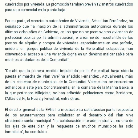
cuadrados por vivienda. La promoción también prevé 912 metros cuadrados
para uso comercial en la planta baja.
Por su parte, el secretario autonómico de Vivienda, Sebastián Fernández, ha
señalado que "la inacción de la administración autonómica durante los
últimos ocho años de Gobierno, en los que no se promovieron viviendas de
protección pública por la administración, el crecimiento insostenible de los
precios de alquiler y compra de viviendas especialmente en ese período,
unido a un parque público de vivienda de la Generalitat colapsado, han
convertido el acceso a una vivienda digna en un derecho inalcanzable para
muchos ciudadanos de la Comunitat".
"De ahí que la primera medida impulsada por la Generalitat haya sido la
puesta en marcha del Plan Vive" ha añadido Fernández . Actualmente, más
de un centenar de municipios de la Comunitat Valenciana se encuentran
adheridos a este plan. Concretamente, en la comarca de la Marina Baixa, a
la que pertenece Villajoisa, se han adherido poblaciones como Benidorm,
l'Alfàs del Pi, la Nucia y Finestrat, entre otras.
El director general de la EVha ha mostrado su satisfacción por la respuesta
de los ayuntamientos para colaborar en el desarrollo del Plan Vive
ofreciendo suelo municipal. “La colaboración interadministrativa es uno de
los ejes de este plan y la respuesta de muchos municipios ha sido
inmediata”, ha concluido.