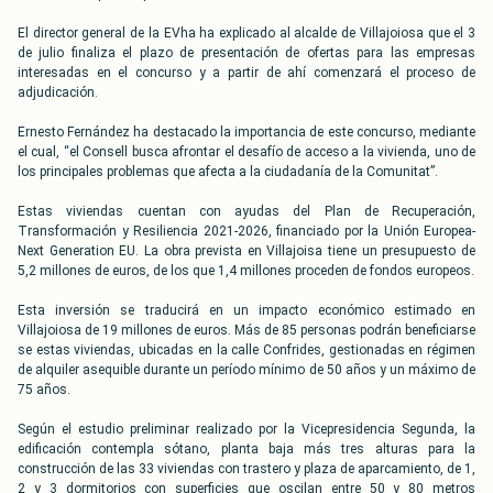
El director general de la EVha ha explicado al alcalde de Villajoiosa que el 3
de julio finaliza el plazo de presentación de ofertas para las empresas
interesadas en el concurso y a partir de ahí comenzará el proceso de
adjudicación.
Ernesto Fernández ha destacado la importancia de este concurso, mediante
el cual, “el Consell busca afrontar el desafío de acceso a la vivienda, uno de
los principales problemas que afecta a la ciudadanía de la Comunitat”.
Estas viviendas cuentan con ayudas del Plan de Recuperación,
Transformación y Resiliencia 2021-2026, financiado por la Unión Europea-
Next Generation EU. La obra prevista en Villajoisa tiene un presupuesto de
5,2 millones de euros, de los que 1,4 millones proceden de fondos europeos.
Esta inversión se traducirá en un impacto económico estimado en
Villajoiosa de 19 millones de euros. Más de 85 personas podrán beneficiarse
se estas viviendas, ubicadas en la calle Confrides, gestionadas en régimen
de alquiler asequible durante un período mínimo de 50 años y un máximo de
75 años.
Según el estudio preliminar realizado por la Vicepresidencia Segunda, la
edificación contempla sótano, planta baja más tres alturas para la
construcción de las 33 viviendas con trastero y plaza de aparcamiento, de 1,
2 y 3 dormitorios con superficies que oscilan entre 50 y 80 metros