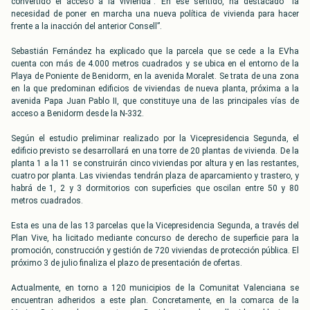
convertido el acceso a la vivienda”. En ese sentido, ha destacado “la
necesidad de poner en marcha una nueva política de vivienda para hacer
frente a la inacción del anterior Consell”.
Sebastián Fernández ha explicado que la parcela que se cede a la EVha
cuenta con más de 4.000 metros cuadrados y se ubica en el entorno de la
Playa de Poniente de Benidorm, en la avenida Moralet. Se trata de una zona
en la que predominan edificios de viviendas de nueva planta, próxima a la
avenida Papa Juan Pablo II, que constituye una de las principales vías de
acceso a Benidorm desde la N-332.
Según el estudio preliminar realizado por la Vicepresidencia Segunda, el
edificio previsto se desarrollará en una torre de 20 plantas de vivienda. De la
planta 1 a la 11 se construirán cinco viviendas por altura y en las restantes,
cuatro por planta. Las viviendas tendrán plaza de aparcamiento y trastero, y
habrá de 1, 2 y 3 dormitorios con superficies que oscilan entre 50 y 80
metros cuadrados.
Esta es una de las 13 parcelas que la Vicepresidencia Segunda, a través del
Plan Vive, ha licitado mediante concurso de derecho de superficie para la
promoción, construcción y gestión de 720 viviendas de protección pública. El
próximo 3 de julio finaliza el plazo de presentación de ofertas.
Actualmente, en torno a 120 municipios de la Comunitat Valenciana se
encuentran adheridos a este plan. Concretamente, en la comarca de la