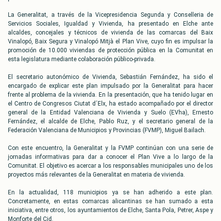
La Generalitat, a través de la Vicepresidencia Segunda y Conselleria de
Servicios Sociales, Igualdad y Vivienda, ha presentado en Elche ante
alcaldes, concejales y técnicos de vivienda de las comarcas del Baix
Vinalopó, Baix Segura y Vinalopó Mitjà el Plan Vive, cuyo fin es impulsar la
promoción de 10.000 viviendas de protección pública en la Comunitat en
esta legislatura mediante colaboración público-privada.
El secretario autonómico de Vivienda, Sebastián Fernández, ha sido el
encargado de explicar este plan impulsado por la Generalitat para hacer
frente al problema de la vivienda. En la presentación, que ha tenido lugar en
el Centro de Congresos Ciutat d´Elx, ha estado acompañado por el director
general de la Entidad Valenciana de Vivienda y Suelo (EVha), Ernesto
Fernández, el alcalde de Elche, Pablo Ruz, y el secretario general de la
Federación Valenciana de Municipios y Provincias (FVMP), Miguel Bailach.
Con este encuentro, la Generalitat y la FVMP continúan con una serie de
jornadas informativas para dar a conocer el Plan Vive a lo largo de la
Comunitat. El objetivo es acercar a los responsables municipales uno de los
proyectos más relevantes de la Generalitat en materia de vivienda.
En la actualidad, 118 municipios ya se han adherido a este plan.
Concretamente, en estas comarcas alicantinas se han sumado a esta
iniciativa, entre otros, los ayuntamientos de Elche, Santa Pola, Petrer, Aspe y
Monforte del Cid.