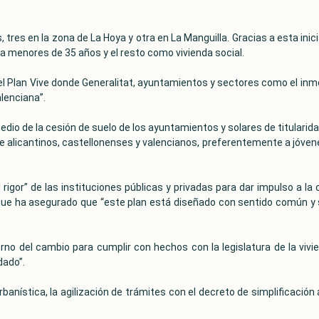
 tres en la zona de La Hoya y otra en La Manguilla. Gracias a esta ini
ara menores de 35 años y el resto como vivienda social.
 el Plan Vive donde Generalitat, ayuntamientos y sectores como el inmobi
lenciana”.
edio de la cesión de suelo de los ayuntamientos y solares de titularida
 de alicantinos, castellonenses y valencianos, preferentemente a jóvenes
 rigor” de las instituciones públicas y privadas para dar impulso a la
ue ha asegurado que “este plan está diseñado con sentido común y so
obierno del cambio para cumplir con hechos con la legislatura de la vi
dado”.
rbanística, la agilización de trámites con el decreto de simplificació