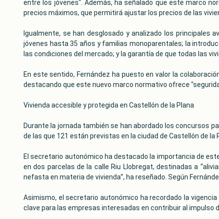
entre los jóvenes". Además, ha señalado que este marco norma
precios máximos, que permitirá ajustar los precios de las vivi
Igualmente, se han desglosado y analizado los principales 
jóvenes hasta 35 años y familias monoparentales; la introd
las condiciones del mercado; y la garantía de que todas las v
En este sentido, Fernández ha puesto en valor la colaboración 
destacando que este nuevo marco normativo ofrece "seguridad,
Vivienda accesible y protegida en Castellón de la Plana
Durante la jornada también se han abordado los concursos par
de las que 121 están previstas en la ciudad de Castellón de la
El secretario autonómico ha destacado la importancia de este
en dos parcelas de la calle Riu Llobregat, destinadas a “aliv
nefasta en materia de vivienda”, ha reseñado. Según Fernández
Asimismo, el secretario autonómico ha recordado la vigencia 
clave para las empresas interesadas en contribuir al impulso d