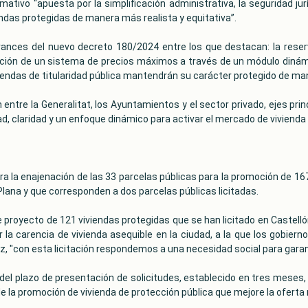
tivo “apuesta por la simplificación administrativa, la seguridad jurí
endas protegidas de manera más realista y equitativa”.
avances del nuevo decreto 180/2024 entre los que destacan: la rese
ucción de un sistema de precios máximos a través de un módulo diná
iviendas de titularidad pública mantendrán su carácter protegido de 
entre la Generalitat, los Ayuntamientos y el sector privado, ejes pri
 claridad y un enfoque dinámico para activar el mercado de vivienda 
a la enajenación de las 33 parcelas públicas para la promoción de 167
 Plana y que corresponden a dos parcelas públicas licitadas.
 proyecto de 121 viviendas protegidas que se han licitado en Castel
iar la carencia de vivienda asequible en la ciudad, a la que los gobie
, "con esta licitación respondemos a una necesidad social para garanti
del plazo de presentación de solicitudes, establecido en tres meses, 
e la promoción de vivienda de protección pública que mejore la oferta 