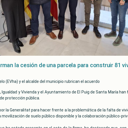
firman la cesión de una parcela para construir 81 v
lo (EVha) y el alcalde del municipio rubrican el acuerdo
, Igualdad y Vivienda y el Ayuntamiento de El Puig de Santa María han f
de protección pública.
 la Generalitat para hacer frente a la problemática de la falta de viv
 movilización de suelo público disponible y la colaboración público-pri
 que ha estado presente en el acto de la firma, ha destacado que, c