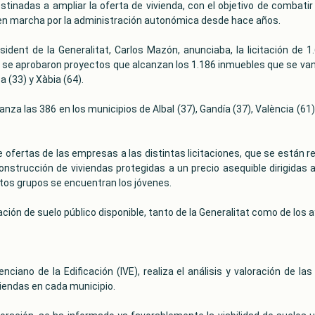
tinadas a ampliar la oferta de vivienda, con el objetivo de combatir
en marcha por la administración autonómica desde hace años.
ident de la Generalitat, Carlos Mazón, anunciaba, la licitación de 
 se aprobaron proyectos que alcanzan los 1.186 inmuebles que se van a
a (33) y Xàbia (64).
canza las 386 en los municipios de Albal (37), Gandía (37), València (6
 ofertas de las empresas a las distintas licitaciones, que se están re
nstrucción de viviendas protegidas a un precio asequible dirigidas a
stos grupos se encuentran los jóvenes.
zación de suelo público disponible, tanto de la Generalitat como de los
enciano de la Edificación (IVE), realiza el análisis y valoración de l
viendas en cada municipio.