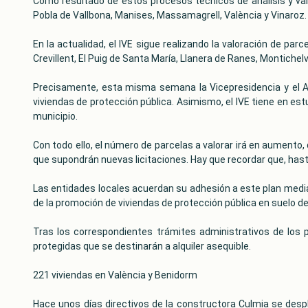
Como resultado de estos procesos técnicos de análisis y valo
Pobla de Vallbona, Manises, Massamagrell, València y Vinaroz. 
En la actualidad, el IVE sigue realizando la valoración de pa
Crevillent, El Puig de Santa María, Llanera de Ranes, Montichelv
Precisamente, esta misma semana la Vicepresidencia y el Ay
viviendas de protección pública. Asimismo, el IVE tiene en est
municipio.
Con todo ello, el número de parcelas a valorar irá en aumento, 
que supondrán nuevas licitaciones. Hay que recordar que, hast
Las entidades locales acuerdan su adhesión a este plan median
de la promoción de viviendas de protección pública en suelo d
Tras los correspondientes trámites administrativos de los pr
protegidas que se destinarán a alquiler asequible.
221 viviendas en València y Benidorm
Hace unos días directivos de la constructora Culmia se despl