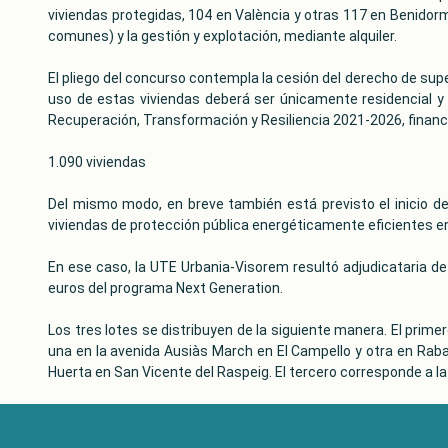
viviendas protegidas, 104 en València y otras 117 en Benidor
comunes) y la gestión y explotación, mediante alquiler.
El pliego del concurso contempla la cesión del derecho de supe
uso de estas viviendas deberá ser únicamente residencial y
Recuperación, Transformación y Resiliencia 2021-2026, financ
1.090 viviendas
Del mismo modo, en breve también está previsto el inicio de
viviendas de protección pública energéticamente eficientes en 
En ese caso, la UTE Urbania-Visorem resultó adjudicataria d
euros del programa Next Generation.
Los tres lotes se distribuyen de la siguiente manera. El prime
una en la avenida Ausiàs March en El Campello y otra en Rabas
Huerta en San Vicente del Raspeig. El tercero corresponde a la 