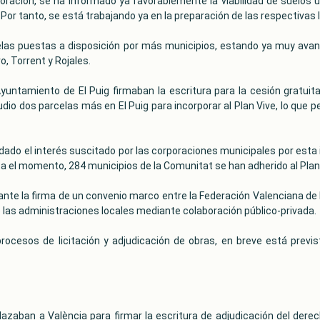
ración, se ha informado ya favorablemente la viabilidad de suelos ubi
Por tanto, se está trabajando ya en la preparación de las respectivas l
rcelas puestas a disposición por más municipios, estando ya muy avan
o, Torrent y Rojales.
untamiento de El Puig firmaban la escritura para la cesión gratuita
udio dos parcelas más en El Puig para incorporar al Plan Vive, lo que
dado el interés suscitado por las corporaciones municipales por esta in
a el momento, 284 municipios de la Comunitat se han adherido al Plan
te la firma de un convenio marco entre la Federación Valenciana de M
e las administraciones locales mediante colaboración público-privada.
ocesos de licitación y adjudicación de obras, en breve está previst
azaban a València para firmar la escritura de adjudicación del dere