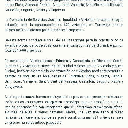
las de Elche, Alicante, Gandía, Sant Joan, València, Sant Vicent del Raspeig,
Castellón, Sagunto, Xàbia y Villajoiosa
La Conselleria de Servicios Sociales, Igualdad y Vivienda ha cerrado hoy la
licitación para la construcción de 629 viviendas en Torrevieja con la
presentación de ofertas por parte de seis empresas.
De esta forma concluye el total de las licitaciones para la construcción de
vivienda protegida publicadas durante el pasado mes de diciembre por un
total de 1.600 viviendas.
En concreto, la Vicepresidencia Primera y Conselleria de Bienestar Social,
Igualdad y Vivienda, a través de la Entidad Valenciana de Vivienda y Suelo
(EVha), licitó en diciembre la construcción de viviendas mediante permuta a
cambio de obra en las localidades de Torrevieja, Elche, Alicante, Gandía,
Sant Joan, València, Sant Vicent del Raspeig, Castellón, Sagunto, Xàbia y
Villajoyosa.
A lo largo de marzo fueron concluyendo los plazos para presentar ofertas en
todos estos municipios, excepto en Torrevieja, que se amplió un mes. El
interés generado fue tan importante que 31 empresas presentaron oferta,
algunas de ellas a varias parcelas. Ahora, una vez finalizado el plazo
también de Torrevieja, donde se prevé construir unas 629 viviendas, seis
empresas han presentado propuesta.