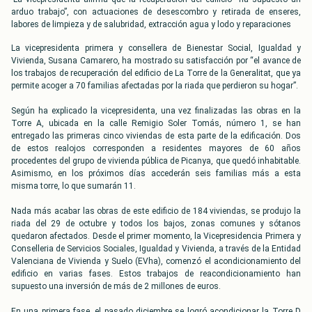
arduo trabajo”, con actuaciones de desescombro y retirada de enseres,
labores de limpieza y de salubridad, extracción agua y lodo y reparaciones
La vicepresidenta primera y consellera de Bienestar Social, Igualdad y
Vivienda, Susana Camarero, ha mostrado su satisfacción por “el avance de
los trabajos de recuperación del edificio de La Torre de la Generalitat, que ya
permite acoger a 70 familias afectadas por la riada que perdieron su hogar”.
Según ha explicado la vicepresidenta, una vez finalizadas las obras en la
Torre A, ubicada en la calle Remigio Soler Tomás, número 1, se han
entregado las primeras cinco viviendas de esta parte de la edificación. Dos
de estos realojos corresponden a residentes mayores de 60 años
procedentes del grupo de vivienda pública de Picanya, que quedó inhabitable.
Asimismo, en los próximos días accederán seis familias más a esta
misma torre, lo que sumarán 11.
Nada más acabar las obras de este edificio de 184 viviendas, se produjo la
riada del 29 de octubre y todos los bajos, zonas comunes y sótanos
quedaron afectados. Desde el primer momento, la Vicepresidencia Primera y
Conselleria de Servicios Sociales, Igualdad y Vivienda, a través de la Entidad
Valenciana de Vivienda y Suelo (EVha), comenzó el acondicionamiento del
edificio en varias fases. Estos trabajos de reacondicionamiento han
supuesto una inversión de más de 2 millones de euros.
En una primera fase, el pasado diciembre se logró acondicionar la Torre D