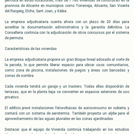
permuta en estas licitaciones, más de 1.180 viviendas se construirán en la
provincia de Alicante en municipios como Torrevieja, Alicante, San Vicente
del Raspeig, Elche, Sant Joan, y Xàbia.
La empresa adjudicataria cuenta ahora con un plazo de 20 días para
acreditar la documentación administrativa y la garantía definitiva. La
Conselleria continúa con la adjudicación de otros concursos por el sistema
de permuta.
Características de las viviendas
La empresa adjudicataria propone un gran bloque lineal adosado al norte de
la parcela, lo que permite liberar espacio para ubicar usos comunitarios,
como zona de piscina, instalaciones de juegos y áreas con bancadas y
zonas de sombra.
Cada vivienda tendrá un garaje y un trastero. Todas ellas dispondrán de
terrazas, que en la planta baja se convierten en espacios exteriores de uso
privativo.
El edificio prevé instalaciones fotovoltaicas de autoconsumo en cubierta y
contará con un sistema de aerotermia. También proyecta un aljibe para el
aprovechamiento de las aguas pluviales en las zonas ajardinadas.
Destacar que el equipo de Vivienda continúa trabajando en los estudios