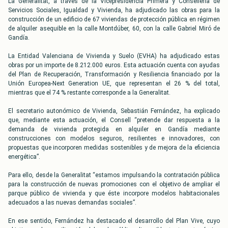
La Generalitat, a través de la Vicepresidencia Primera y Conselleria de
Servicios Sociales, Igualdad y Vivienda, ha adjudicado las obras para la
construcción de un edificio de 67 viviendas de protección pública en régimen
de alquiler asequible en la calle Montdúber, 60, con la calle Gabriel Miró de
Gandía.
La Entidad Valenciana de Vivienda y Suelo (EVHA) ha adjudicado estas
obras por un importe de 8.212.000 euros. Esta actuación cuenta con ayudas
del Plan de Recuperación, Transformación y Resiliencia financiado por la
Unión Europea-Next Generation UE, que representan el 26 % del total,
mientras que el 74 % restante corresponde a la Generalitat.
El secretario autonómico de Vivienda, Sebastián Fernández, ha explicado
que, mediante esta actuación, el Consell “pretende dar respuesta a la
demanda de vivienda protegida en alquiler en Gandía mediante
construcciones con modelos seguros, resilientes e innovadores, con
propuestas que incorporen medidas sostenibles y de mejora de la eficiencia
energética”.
Para ello, desde la Generalitat “estamos impulsando la contratación pública
para la construcción de nuevas promociones con el objetivo de ampliar el
parque público de vivienda y que éste incorpore modelos habitacionales
adecuados a las nuevas demandas sociales”.
En ese sentido, Fernández ha destacado el desarrollo del Plan Vive, cuyo