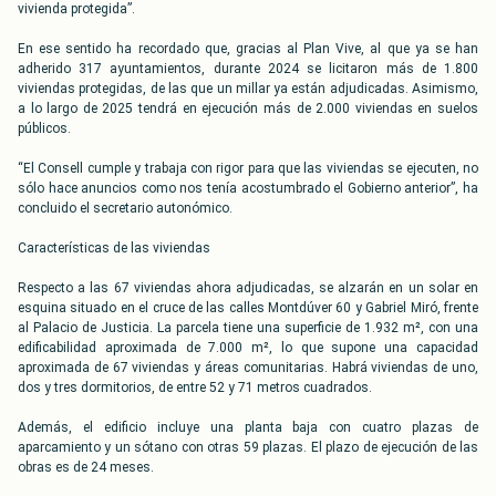
vivienda protegida”.
En ese sentido ha recordado que, gracias al Plan Vive, al que ya se han
adherido 317 ayuntamientos, durante 2024 se licitaron más de 1.800
viviendas protegidas, de las que un millar ya están adjudicadas. Asimismo,
a lo largo de 2025 tendrá en ejecución más de 2.000 viviendas en suelos
públicos.
“El Consell cumple y trabaja con rigor para que las viviendas se ejecuten, no
sólo hace anuncios como nos tenía acostumbrado el Gobierno anterior”, ha
concluido el secretario autonómico.
Características de las viviendas
Respecto a las 67 viviendas ahora adjudicadas, se alzarán en un solar en
esquina situado en el cruce de las calles Montdúver 60 y Gabriel Miró, frente
al Palacio de Justicia. La parcela tiene una superficie de 1.932 m², con una
edificabilidad aproximada de 7.000 m², lo que supone una capacidad
aproximada de 67 viviendas y áreas comunitarias. Habrá viviendas de uno,
dos y tres dormitorios, de entre 52 y 71 metros cuadrados.
Además, el edificio incluye una planta baja con cuatro plazas de
aparcamiento y un sótano con otras 59 plazas. El plazo de ejecución de las
obras es de 24 meses.