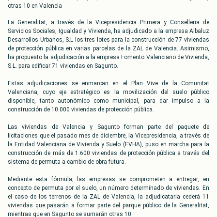
otras 10 en Valencia
La Generalitat, a través de la Vicepresidencia Primera y Conselleria de
Servicios Sociales, Igualdad y Vivienda, ha adjudicado a la empresa Albaluz
Desarrollos Urbanos, S.L los tres lotes para la construcción de 77 viviendas
de protección pública en varias parcelas de la ZAL de Valencia. Asimismo,
ha propuesto la adjudicación a la empresa Fomento Valenciano de Vivienda,
S.L. para edificar 71 viviendas en Sagunto.
Estas adjudicaciones se enmarcan en el Plan Vive de la Comunitat
Valenciana, cuyo eje estratégico es la movilización del suelo público
disponible, tanto autonómico como municipal, para dar impulso a la
construcción de 10.000 viviendas de protección pública.
Las viviendas de Valencia y Sagunto forman parte del paquete de
licitaciones que el pasado mes de diciembre, la Vicepresidencia, a través de
la Entidad Valenciana de Vivienda y Suelo (EVHA), puso en marcha para la
construcción de más de 1.600 viviendas de protección pública a través del
sistema de permuta a cambio de obra futura.
Mediante esta fórmula, las empresas se comprometen a entregar, en
concepto de permuta por el suelo, un número determinado de viviendas. En
el caso de los terrenos de la ZAL de Valencia, la adjudicataria cederá 11
viviendas que pasarán a formar parte del parque público de la Generalitat,
mientras que en Sagunto se sumarán otras 10.