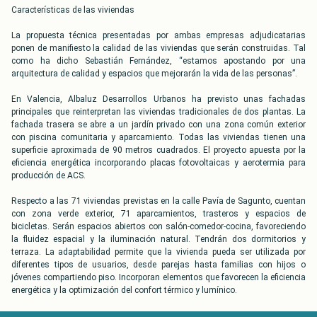
Características de las viviendas
La propuesta técnica presentadas por ambas empresas adjudicatarias
ponen de manifiesto la calidad de las viviendas que serán construidas. Tal
como ha dicho Sebastián Fernández, “estamos apostando por una
arquitectura de calidad y espacios que mejorarán la vida de las personas”.
En Valencia, Albaluz Desarrollos Urbanos ha previsto unas fachadas
principales que reinterpretan las viviendas tradicionales de dos plantas. La
fachada trasera se abre a un jardín privado con una zona común exterior
con piscina comunitaria y aparcamiento. Todas las viviendas tienen una
superficie aproximada de 90 metros cuadrados. El proyecto apuesta por la
eficiencia energética incorporando placas fotovoltaicas y aerotermia para
producción de ACS.
Respecto a las 71 viviendas previstas en la calle Pavía de Sagunto, cuentan
con zona verde exterior, 71 aparcamientos, trasteros y espacios de
bicicletas. Serán espacios abiertos con salón-comedor-cocina, favoreciendo
la fluidez espacial y la iluminación natural. Tendrán dos dormitorios y
terraza. La adaptabilidad permite que la vivienda pueda ser utilizada por
diferentes tipos de usuarios, desde parejas hasta familias con hijos o
jóvenes compartiendo piso. Incorporan elementos que favorecen la eficiencia
energética y la optimización del confort térmico y lumínico.