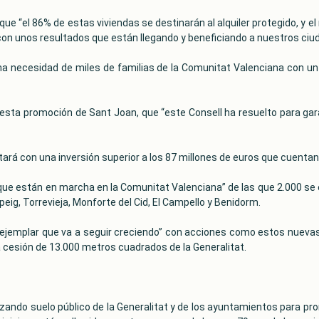
e “el 86% de estas viviendas se destinarán al alquiler protegido, y el r
“con unos resultados que están llegando y beneficiando a nuestros ciu
na necesidad de miles de familias de la Comunitat Valenciana con un
esta promoción de Sant Joan, que “este Consell ha resuelto para gar
rá con una inversión superior a los 87 millones de euros que cuentan
s que están en marcha en la Comunitat Valenciana” de las que 2.000 se 
peig, Torrevieja, Monforte del Cid, El Campello y Benidorm.
emplar que va a seguir creciendo” con acciones como estos nuevas v
 la cesión de 13.000 metros cuadrados de la Generalitat.
zando suelo público de la Generalitat y de los ayuntamientos para pr