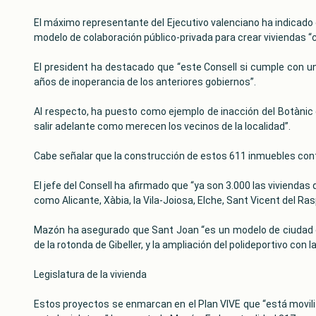
El máximo representante del Ejecutivo valenciano ha indicado qu
modelo de colaboración público-privada para crear viviendas 
El president ha destacado que “este Consell si cumple con u
años de inoperancia de los anteriores gobiernos”.
Al respecto, ha puesto como ejemplo de inacción del Botànic 
salir adelante como merecen los vecinos de la localidad”.
Cabe señalar que la construcción de estos 611 inmuebles conta
El jefe del Consell ha afirmado que “ya son 3.000 las vivienda
como Alicante, Xàbia, la Vila-Joiosa, Elche, Sant Vicent del Ras
Mazón ha asegurado que Sant Joan “es un modelo de ciudad ej
de la rotonda de Gibeller, y la ampliación del polideportivo con
Legislatura de la vivienda
Estos proyectos se enmarcan en el Plan VIVE que “está movili