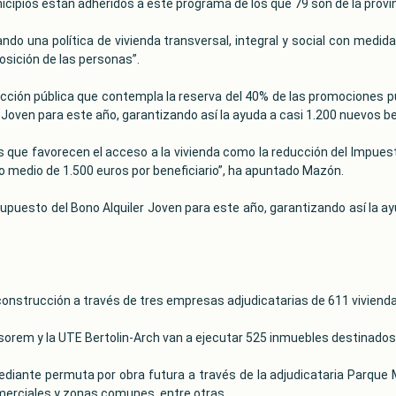
cipios están adheridos a este programa de los que 79 son de la provin
ndo una política de vivienda transversal, integral y social con medidas
osición de las personas”.
ección pública que contempla la reserva del 40% de las promociones p
 Joven para este año, garantizando así la ayuda a casi 1.200 nuevos be
s que favorecen el acceso a la vivienda como la reducción del Impues
o medio de 1.500 euros por beneficiario”, ha apuntado Mazón.
supuesto del Bono Alquiler Joven para este año, garantizando así la ay
onstrucción a través de tres empresas adjudicatarias de 611 vivienda
sorem y la UTE Bertolin-Arch van a ejecutar 525 inmuebles destinados 
diante permuta por obra futura a través de la adjudicataria Parque 
merciales y zonas comunes, entre otras.