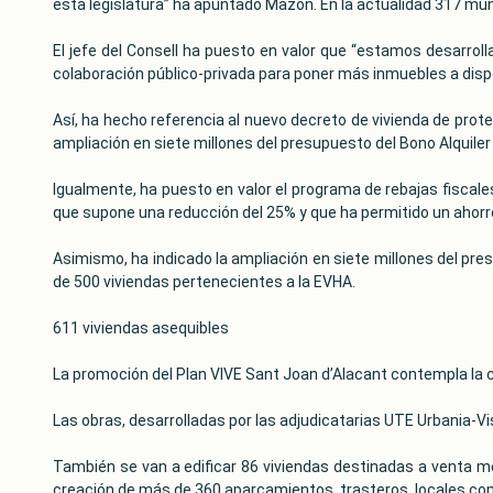
esta legislatura” ha apuntado Mazón. En la actualidad 317 muni
El jefe del Consell ha puesto en valor que “estamos desarrolla
colaboración público-privada para poner más inmuebles a disp
Así, ha hecho referencia al nuevo decreto de vivienda de prot
ampliación en siete millones del presupuesto del Bono Alquiler
Igualmente, ha puesto en valor el programa de rebajas fiscale
que supone una reducción del 25% y que ha permitido un ahorr
Asimismo, ha indicado la ampliación en siete millones del pre
de 500 viviendas pertenecientes a la EVHA.
611 viviendas asequibles
La promoción del Plan VIVE Sant Joan d’Alacant contempla la c
Las obras, desarrolladas por las adjudicatarias UTE Urbania-Vi
También se van a edificar 86 viviendas destinadas a venta me
creación de más de 360 aparcamientos, trasteros, locales co