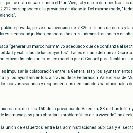
 el que se está desarrollando el Plan Vive, tal y como demuestran los 
 2.212 corresponden a la provincia de Alicante. Del mismo modo, “toda
alencia”.
n público-privada, prevé una inversión de 7.326 millones de euros y la
ilares: seguridad jurídica, cooperación entre administraciones y colabo
busca “generar un marco normativo adecuado que dé confianza al sector
bilidad y viabilidad de los proyectos”. Tal es el caso del nuevo Decret
 incentivos fiscales puestos en marcha por el Consell para facilitar el a
 es impulsar la colaboración entre la Generalitat y los ayuntamientos 
tat y los ayuntamientos, a través de la Federación Valenciana de Mu
n las nuevas viviendas y responder a las necesidades habitacionales de
o marco, de ellos 150 de la provincia de Valencia, 88 de Castellón 
de los municipios para abordar la problemática de la vivienda”, ha dec
da, la unión de esfuerzos entre las administraciones públicas y el sect