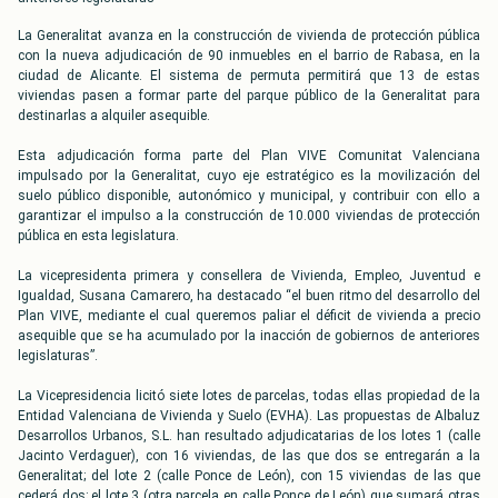
La Generalitat avanza en la construcción de vivienda de protección pública
con la nueva adjudicación de 90 inmuebles en el barrio de Rabasa, en la
ciudad de Alicante. El sistema de permuta permitirá que 13 de estas
viviendas pasen a formar parte del parque público de la Generalitat para
destinarlas a alquiler asequible.
Esta adjudicación forma parte del Plan VIVE Comunitat Valenciana
impulsado por la Generalitat, cuyo eje estratégico es la movilización del
suelo público disponible, autonómico y municipal, y contribuir con ello a
garantizar el impulso a la construcción de 10.000 viviendas de protección
pública en esta legislatura.
La vicepresidenta primera y consellera de Vivienda, Empleo, Juventud e
Igualdad, Susana Camarero, ha destacado “el buen ritmo del desarrollo del
Plan VIVE, mediante el cual queremos paliar el déficit de vivienda a precio
asequible que se ha acumulado por la inacción de gobiernos de anteriores
legislaturas”.
La Vicepresidencia licitó siete lotes de parcelas, todas ellas propiedad de la
Entidad Valenciana de Vivienda y Suelo (EVHA). Las propuestas de Albaluz
Desarrollos Urbanos, S.L. han resultado adjudicatarias de los lotes 1 (calle
Jacinto Verdaguer), con 16 viviendas, de las que dos se entregarán a la
Generalitat; del lote 2 (calle Ponce de León), con 15 viviendas de las que
cederá dos; el lote 3 (otra parcela en calle Ponce de León) que sumará otras