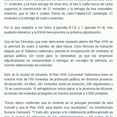
11 viviendas y se hará entrega de otras dos; el lote 5 (calle Vasco de León)
supondrá la construcción de 21 viviendas y la entrega de tres inmuebles;
mientras que el lote 6 (calles Ponce de León-Tubería-C3) contempla 27
viviendas y la entrega de cuatro viviendas.
Por lo que respecta a los lotes 4 (parcela R-12) y 7 (parcela R-14), han
quedado desiertos y la EVHA tiene prevista su próxima adjudicación.
Una de las fórmulas que más éxito están teniendo dentro del Plan VIVE es
la permuta de suelo a cambio de obra futura. Esta fórmula de licitación
elegida por el Gobierno valenciano permite la incorporación de viviendas al
parque público, sin coste para la Generalitat, ya que las empresas
adjudicatarias se comprometen a entregar, en concepto de permuta, un
número determinado de viviendas.
Solo en la ciudad de Alicante, el Plan VIVE Comunitat Valenciana tiene en
marcha más de 700 viviendas de protección pública, en distintos procesos
de desarrollo. De ellas, 431 viviendas están en licitación, 200 adjudicadas y
70 en construcción. Si extrapolamos estos datos a la provincia de Alicante,
el número de viviendas protegidas en marcha asciende a 3.000 unidades.
“Estos datos confirman que la vivienda es la principal prioridad de este
Consell y que el Plan VIVE está dando sus resultados”, ha manifestado
Susana Camarero. “Y todo ello, gracias a la colaboración público-privada ya