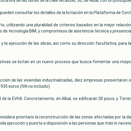
acultativa de las obras de la calle Alcàsser, 30, de Albal, con un presupue
 pueden consultar los detalles de la licitación en la Plataforma de Cont
, utilizando una pluralidad de criterios basados en la mejor relación
 de tecnología BIM, y compromisos de asistencia técnica y presencia
 y la ejecución de las obras, así como su dirección facultativa, para la
tativas se licitan en un nuevo proceso que busca fomentar una mayor
cción de las viviendas industrializadas, diez empresas presentaron o
.935 euros (IVA no incluido).
d de la EVHA. Concretamente, en Albal, se edificarán 30 pisos, y Torre
sidera prioritario la reconstrucción de las zonas afectadas por la da
ápida ejecución y puesta a disposición a las personas que más lo necesi