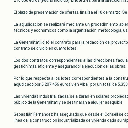
216.650 euros (IVA no incluido). ​El lote 2 es para la dirección f
El plazo de presentación de ofertas finaliza el 10 de marzo. Se
La adjudicación se realizará mediante un procedimiento abierto
técnicos y económicos como la organización, metodología, uso
La Generalitat licitó el contrato para la redacción del proyecto
contrato se dividió en cuatro lotes.
Los dos contratos correspondientes a las direcciones facul
gestión más eficiente y asegurando la ejecución de las obras.
Por lo que respecta a los lotes correspondientes a la constru
adjudicado por 5.207.456 euros y en Albal, por un total de 5.350
Las viviendas industrializadas se alzarán en solares propieda
público de la Generalitat y se destinarán a alquiler asequible.
Sebastián Fernández ha asegurado que desde el Consell se con
línea de la construcción industrializada de vivienda dada su r