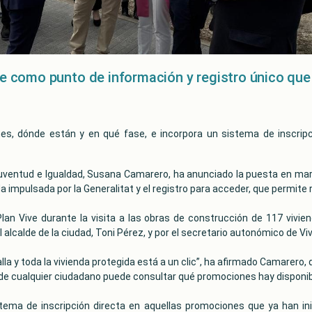
 como punto de información y registro único que r
ones, dónde están y en qué fase, e incorpora un sistema de inscrip
Juventud e Igualdad, Susana Camarero, ha anunciado la puesta en marc
a impulsada por la Generalitat y el registro para acceder, que permite re
an Vive durante la visita a las obras de construcción de 117 viviend
alcalde de la ciudad, Toni Pérez, y por el secretario autonómico de V
la y toda la vivienda protegida está a un clic”, ha afirmado Camarero,
de cualquier ciudadano puede consultar qué promociones hay disponib
tema de inscripción directa en aquellas promociones que ya han inic