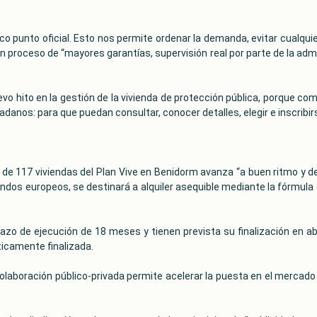
o punto oficial. Esto nos permite ordenar la demanda, evitar cualquier
un proceso de “mayores garantías, supervisión real por parte de la adm
ito en la gestión de la vivienda de protección pública, porque combin
adanos: para que puedan consultar, conocer detalles, elegir e inscribir
 de 117 viviendas del Plan Vive en Benidorm avanza “a buen ritmo y de
ondos europeos, se destinará a alquiler asequible mediante la fórmula 
azo de ejecución de 18 meses y tienen prevista su finalización en a
cticamente finalizada.
colaboración público-privada permite acelerar la puesta en el mercado