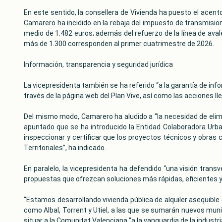
En este sentido, la consellera de Vivienda ha puesto el acent
Camarero ha incidido en la rebaja del impuesto de transmisio
medio de 1.482 euros; además del refuerzo de la línea de avale
más de 1.300 corresponden al primer cuatrimestre de 2026.
Información, transparencia y seguridad jurídica
La vicepresidenta también se ha referido “a la garantía de info
través de la página web del Plan Vive, así como las acciones ll
Del mismo modo, Camarero ha aludido a “la necesidad de elimin
apuntado que se ha introducido la Entidad Colaboradora Urbaní
inspeccionar y certificar que los proyectos técnicos y obras 
Territoriales”, ha indicado.
En paralelo, la vicepresidenta ha defendido “una visión transv
propuestas que ofrezcan soluciones más rápidas, eficientes y d
“Estamos desarrollando vivienda pública de alquiler asequible e
como Albal, Torrent y Utiel, a las que se sumarán nuevos muni
situar a la Comunitat Valenciana “a la vanguardia de la industri