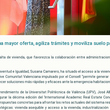
 mayor oferta, agiliza trámites y moviliza suelo pa
falta de vivienda, que favorezca la colaboración entre administracion
Juventud e Igualdad, Susana Camarero, ha situado el acceso a la vivi
ive Comunitat Valenciana impulsado por el Consell “permite generar u
frecer soluciones más rápidas y eficaces ante la emergencia habitacion
rendimiento de la Universitat Politècnica de València (UPV), José Alb
gurar la décima edición del 'International Academic Real Estate Con
propuestas concretas para afrontar los retos actuales del sistema resid
égicas: vivienda asequible y acceso a la vivienda; industrialización y