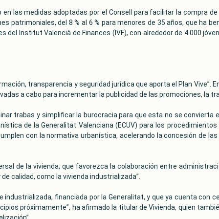
o en las medidas adoptadas por el Consell para facilitar la compra de 
nes patrimoniales, del 8 % al 6 % para menores de 35 años, que ha be
s del Institut Valencià de Finances (IVF), con alrededor de 4.000 jóv
rmación, transparencia y seguridad jurídica que aporta el Plan Vive”. 
evadas a cabo para incrementar la publicidad de las promociones, la tra
ar trabas y simplificar la burocracia para que esta no se convierta 
stica de la Generalitat Valenciana (ECUV) para los procedimientos de
cumplen con la normativa urbanística, acelerando la concesión de las c
ersal de la vivienda, que favorezca la colaboración entre administracio
e calidad, como la vivienda industrializada”.
 industrializada, financiada por la Generalitat, y que ya cuenta con c
cipios próximamente”, ha afirmado la titular de Vivienda, quien tambié
alización”.