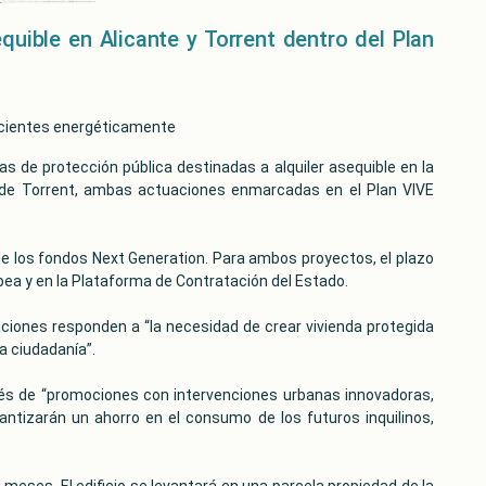
equible en Alicante y Torrent dentro del Plan
ficientes energéticamente
das de protección pública destinadas a alquiler asequible en la
et de Torrent, ambas actuaciones enmarcadas en el Plan VIVE
de los fondos Next Generation. Para ambos proyectos, el plazo
ropea y en la Plataforma de Contratación del Estado.
ciones responden a “la necesidad de crear vivienda protegida
a ciudadanía”.
vés de “promociones con intervenciones urbanas innovadoras,
antizarán un ahorro en el consumo de los futuros inquilinos,
eses. El edificio se levantará en una parcela propiedad de la