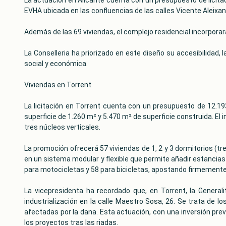
EVHA ubicada en las confluencias de las calles Vicente Aleixa
Además de las 69 viviendas, el complejo residencial incorpora
La Conselleria ha priorizado en este diseño su accesibilidad, 
social y económica.
Viviendas en Torrent
La licitación en Torrent cuenta con un presupuesto de 12.193
superficie de 1.260 m² y 5.470 m² de superficie construida. El
tres núcleos verticales.
La promoción ofrecerá 57 viviendas de 1, 2 y 3 dormitorios (tr
en un sistema modular y flexible que permite añadir estancia
para motocicletas y 58 para bicicletas, apostando firmemente 
La vicepresidenta ha recordado que, en Torrent, la General
industrialización en la calle Maestro Sosa, 26. Se trata de l
afectadas por la dana. Esta actuación, con una inversión pre
los proyectos tras las riadas.