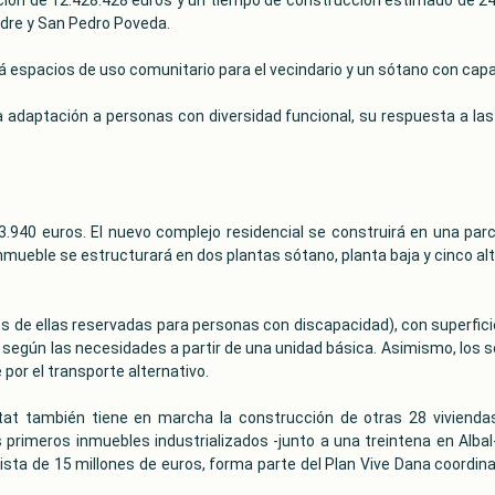
ndre y San Pedro Poveda.
rá espacios de uso comunitario para el vecindario y un sótano con ca
la adaptación a personas con diversidad funcional, su respuesta a las
.940 euros. El nuevo complejo residencial se construirá en una parc
 inmueble se estructurará en dos plantas sótano, planta baja y cinco a
es de ellas reservadas para personas con discapacidad), con superficies
s según las necesidades a partir de una unidad básica. Asimismo, los
por el transporte alternativo.
itat también tiene en marcha la construcción de otras 28 vivienda
os primeros inmuebles industrializados -junto a una treintena en Alb
vista de 15 millones de euros, forma parte del Plan Vive Dana coordin