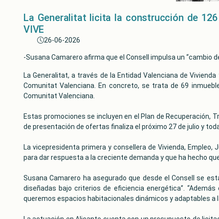
La Generalitat licita la construcción de 126
VIVE
26-06-2026
-Susana Camarero afirma que el Consell impulsa un “cambio d
La Generalitat, a través de la Entidad Valenciana de Vivienda 
Comunitat Valenciana. En concreto, se trata de 69 inmueble
Comunitat Valenciana.
Estas promociones se incluyen en el Plan de Recuperación, Tr
de presentación de ofertas finaliza el próximo 27 de julio y to
La vicepresidenta primera y consellera de Vivienda, Empleo,
para dar respuesta a la creciente demanda y que ha hecho que 
Susana Camarero ha asegurado que desde el Consell se está 
diseñadas bajo criterios de eficiencia energética”. “Además
queremos espacios habitacionales dinámicos y adaptables a l
La actuación en Alicante cuenta con un presupuesto de licita