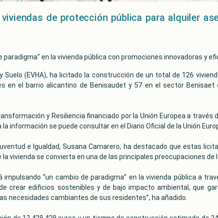
 viviendas de protección pública para alquiler as
e paradigma” en la vivienda pública con promociones innovadoras y e
y Suelo (EVHA), ha licitado la construcción de un total de 126 vivien
s en el barrio alicantino de Benisaudet y 57 en el sector Benisa
ansformación y Resiliencia financiado por la Unión Europea a través 
da la información se puede consultar en el Diario Oficial de la Unión Eu
 Juventud e Igualdad, Susana Camarero, ha destacado que estas licita
la vivienda se convierta en una de las principales preocupaciones de l
impulsando “un cambio de paradigma” en la vivienda pública a tra
 de crear edificios sostenibles y de bajo impacto ambiental, que gar
as necesidades cambiantes de sus residentes”, ha añadido.
ción de 12.428.428 euros y un tiempo de construcción estimado de 24 m