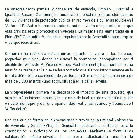
La vicepresidenta primera y consellera de Vivienda, Empleo, Juventud e
Igualdad, Susana Camarero, ha anunciado la próxima construcción de más
de 150 viviendas de protección pública en régimen de alquiler asequible en l
´Alfàs del Pi. Así lo ha manifestado durante su visita a la parcela, en la que
está prevista esta promoción de viviendas. La misma está enmarcada en el
Plan VIVE Comunitat Valenciana, impulsado por la Generalitat para ampliar
el parque residencial.
Camarero ha realizado este anuncio durante su visita a los terrenos,
propiedad municipal, donde se ubicará la promoción, acompañada por el
alcalde de l´Alfàs del Pi, Vicente Arques. Posteriormente, han mantenido una
reunión de trabajo en la que se ha acordado que el Consistorio avance en la
tramitación de la encomienda de gestión a la Generalitat de esta parcela de
más de 5.000 metros cuadrados, situada en la calle Herrería.
La vicepresidenta primera ha destacado el impacto de este proyecto, que
supondrá “un incremento muy importante de la oferta de vivienda asequible
en este municipio y dar una oportunidad real a los vecinos y vecinas de l
´Alfàs del Pi”.
Una vez que se formalice la encomienda a través de la Entidad Valenciana
de Vivienda y Suelo (EVha), la Generalitat publicará la licitación para la
construcción y explotación de los inmuebles. Mediante la fórmula de
colaboración público-privada, la empresa adjudicataria asumirá la