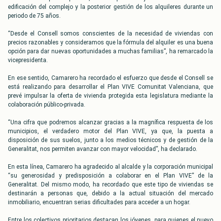
edificación del complejo y la posterior gestión de los alquileres durante un
periodo de 75 años.
“Desde el Consell somos conscientes de la necesidad de viviendas con
precios razonables y consideramos que la fórmula del alquiler es una buena
opción para dar nuevas oportunidades a muchas familias”, ha remarcado la
vicepresidenta.
En ese sentido, Camarero ha recordado el esfuerzo que desde el Consell se
está realizando para desarrollar el Plan VIVE Comunitat Valenciana, que
prevé impulsar la oferta de vivienda protegida esta legislatura mediante la
colaboración público-privada.
“Una cifra que podremos alcanzar gracias a la magnífica respuesta de los
municipios, el verdadero motor del Plan VIVE, ya que, la puesta a
disposición de sus suelos, junto a los medios técnicos y de gestión de la
Generalitat, nos permiten avanzar con mayor velocidad”, ha declarado.
En esta línea, Camarero ha agradecido al alcalde y la corporación municipal
“su generosidad y predisposición a colaborar en el Plan VIVE” de la
Generalitat. Del mismo modo, ha recordado que este tipo de viviendas se
destinarán a personas que, debido a la actual situación del mercado
inmobiliario, encuentran serias dificultades para acceder a un hogar.
Entre los colectivos prioritarios destacan los jóvenes, para quienes el nuevo