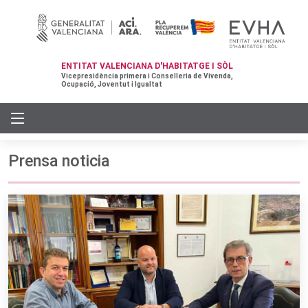
ENTITAT VALENCIANA D'HABITATGE I SÒL
Vicepresidència primera i Conselleria de Vivenda,
Ocupació, Joventut i Igualtat
Prensa noticia