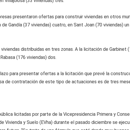
n Villajoiosa (33 viviendas) tres.
as presentaron ofertas para construir viviendas en otros munic
n de Gandía (37 viviendas) cuatro, en Sant Joan (70 viviendas) u
iviendas distribuidas en tres zonas. A la licitación de Garbinet 
n Rabasa (176 viviendas) dos.
plazo para presentar ofertas a la licitación que prevé la construc
sa de contratación de este tipo de actuaciones es de tres mes
blica licitadas por parte de la Vicepresidencia Primera y Consel
a de Vivienda y Suelo (EVha) durante el pasado diciembre se ejec