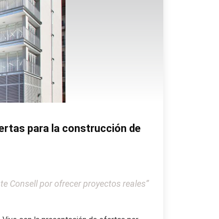
ertas para la construcción de
te Consell por ofrecer proyectos reales”