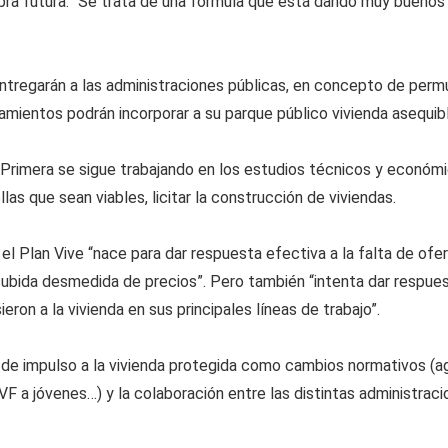
bra futura. “Se trata de una fórmula que está dando muy buenos 
entregarán a las administraciones públicas, en concepto de per
ntamientos podrán incorporar a su parque público vivienda asequib
Primera se sigue trabajando en los estudios técnicos y económ
as que sean viables, licitar la construcción de viviendas.
 Plan Vive “nace para dar respuesta efectiva a la falta de oferta
 subida desmedida de precios”. Pero también “intenta dar respues
eron a la vivienda en sus principales líneas de trabajo”.
de impulso a la vivienda protegida como cambios normativos (agi
IVF a jóvenes…) y la colaboración entre las distintas administraci