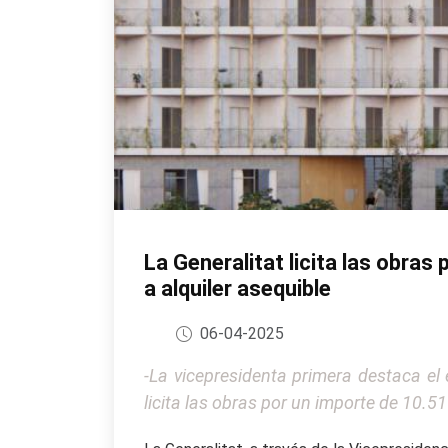
La Generalitat licita las obra
a alquiler asequible
06-04-2025
-La vicepresidenta primera destaca el e
licita las obras por un importe de 10.5