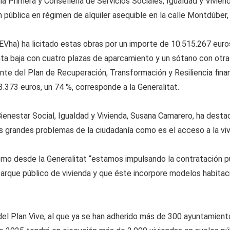
ia Primera y Conselleria de Servicios Sociales, Igualdad y Viviend
 pública en régimen de alquiler asequible en la calle Montdúber, 
EVha) ha licitado estas obras por un importe de 10.515.267 euros
nta baja con cuatro plazas de aparcamiento y un sótano con otra
ente del Plan de Recuperación, Transformación y Resiliencia fin
93.373 euros, un 74 %, corresponde a la Generalitat.
ienestar Social, Igualdad y Vivienda, Susana Camarero, ha destac
s grandes problemas de la ciudadanía como es el acceso a la viv
mo desde la Generalitat “estamos impulsando la contratación pú
 parque público de vivienda y que éste incorpore modelos habit
l Plan Vive, al que ya se han adherido más de 300 ayuntamientos