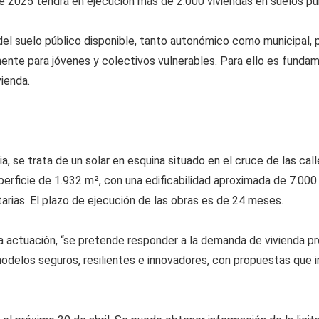
de 2025 tendrá en ejecución más de 2.000 viviendas en suelos pú
n del suelo público disponible, tanto autonómico como municipal, 
almente para jóvenes y colectivos vulnerables. Para ello es funda
vienda.
a, se trata de un solar en esquina situado en el cruce de las cal
uperficie de 1.932 m², con una edificabilidad aproximada de 7.00
arias. El plazo de ejecución de las obras es de 24 meses.
 actuación, “se pretende responder a la demanda de vivienda prot
odelos seguros, resilientes e innovadores, con propuestas que 