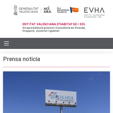
ENTITAT VALENCIANA D'HABITATGE I SÒL
Vicepresidència primera i Conselleria de Vivenda,
Ocupació, Joventut i Igualtat
Prensa noticia