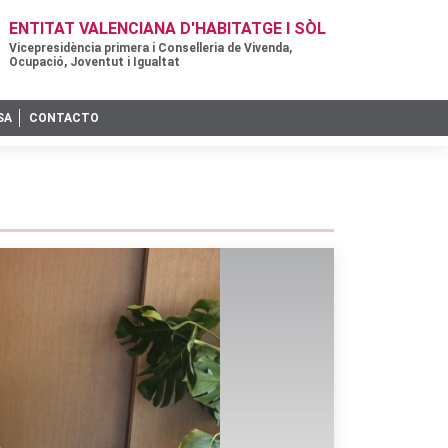
ENTITAT VALENCIANA D'HABITATGE I SÒL
Vicepresidència primera i Conselleria de Vivenda,
Ocupació, Joventut i Igualtat
SA
CONTACTO