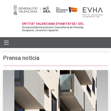
ENTITAT VALENCIANA D'HABITATGE I SÒL
Vicepresidència primera i Conselleria de Vivenda,
Ocupació, Joventut i Igualtat
Prensa noticia