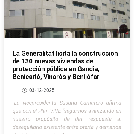
La Generalitat licita la construcción
de 130 nuevas viviendas de
protección pública en Gandia,
Benicarló, Vinaròs y Benijófar
03-12-2025
-La vicepresidenta Susana Camarero afirma
que con el Plan VIVE “seguimos avanzando en
nuestro propósito de dar respuesta al
desequilibrio existente entre oferta y demanda