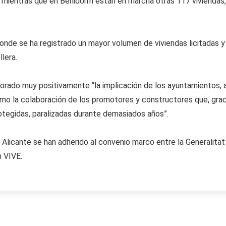
, mientras que en Benidorm están en marcha otras 117 viviendas,
 donde se ha registrado un mayor volumen de viviendas licitadas
lera.
orado muy positivamente “la implicación de los ayuntamientos, a
omo la colaboración de los promotores y constructores que, gracia
rotegidas, paralizadas durante demasiados años”.
e Alicante se han adherido al convenio marco entre la Generalitat
n VIVE.