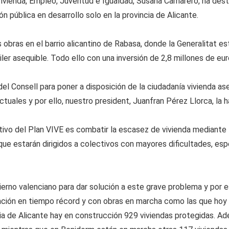
Vivienda, Empleo, Juventud e Igualdad, Susana Camarero, ha des
n pública en desarrollo solo en la provincia de Alicante.
as obras en el barrio alicantino de Rabasa, donde la Generalitat 
ler asequible. Todo ello con una inversión de 2,8 millones de eur
el Consell para poner a disposición de la ciudadanía vivienda as
tuales y por ello, nuestro president, Juanfran Pérez Llorca, la h
tivo del Plan VIVE es combatir la escasez de vivienda mediante
que estarán dirigidos a colectivos con mayores dificultades, es
ierno valenciano para dar solución a este grave problema y por
tación en tiempo récord y con obras en marcha como las que hoy
ncia de Alicante hay en construcción 929 viviendas protegidas. A