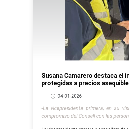
Susana Camarero destaca el imp
protegidas a precios asequibl
04-01-2026
-La vicepresidenta primera, en su v
compromiso del Consell con las person