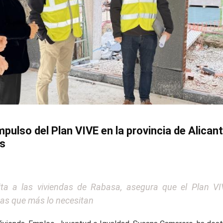
ulso del Plan VIVE en la provincia de Alican
es
isita a las viviendas de Rabasa, asegura que el Plan V
as que más lo necesitan