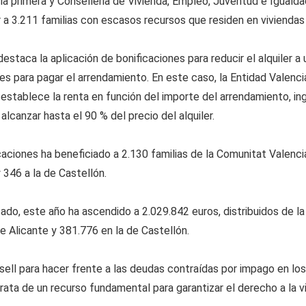
ia primera y Conselleria de Vivienda, Empleo, Juventud e Igualdad
 a 3.211 familias con escasos recursos que residen en viviendas
taca la aplicación de bonificaciones para reducir el alquiler a
des para pagar el arrendamiento. En este caso, la Entidad Valenc
 establece la renta en función del importe del arrendamiento, 
lcanzar hasta el 90 % del precio del alquiler.
caciones ha beneficiado a 2.130 familias de la Comunitat Valenci
y 346 a la de Castellón.
cado, este año ha ascendido a 2.029.842 euros, distribuidos de la
de Alicante y 381.776 en la de Castellón.
ell para hacer frente a las deudas contraídas por impago en los a
ata de un recurso fundamental para garantizar el derecho a la vi