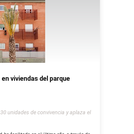
s en viviendas del parque
130 unidades de convivencia y aplaza el