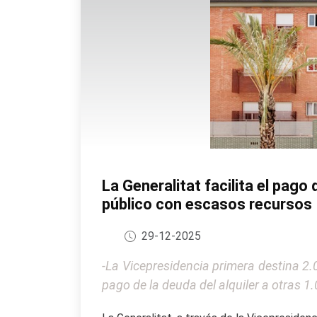
La Generalitat facilita el pago
público con escasos recursos
29-12-2025
-La Vicepresidencia primera destina 2.
pago de la deuda del alquiler a otras 1