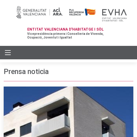
ENTITAT VALENCIANA D'HABITATGE I SÒL
Vicepresidència primera i Conselleria de Vivenda,
Ocupació, Joventut i Igualtat
Prensa noticia