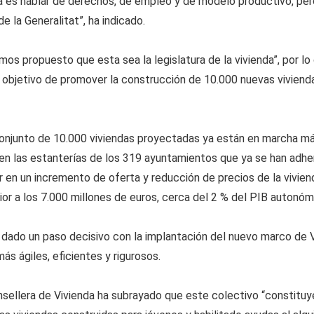
a es hablar de derechos, de empleo y de modelo productivo, per
la Generalitat”, ha indicado.
mos propuesto que esta sea la legislatura de la vivienda”, por l
l objetivo de promover la construcción de 10.000 nuevas vivienda
 conjunto de 10.000 viviendas proyectadas ya están en marcha m
en las estanterías de los 319 ayuntamientos que ya se han adheri
tir en un incremento de oferta y reducción de precios de la vivi
r a los 7.000 millones de euros, cerca del 2 % del PIB autonóm
ado un paso decisivo con la implantación del nuevo marco de V
ás ágiles, eficientes y rigurosos.
nsellera de Vivienda ha subrayado que este colectivo “constituye 