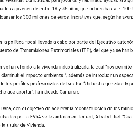
as viviendas construidas para jóvenes y habilitado ayudas al alq
nados a jóvenes de entre 18 y 45 años, que cubren hasta el 100 %
anzar los 300 millones de euros. Iniciativas que, según ha avanz
 la política fiscal llevada a cabo por parte del Ejecutivo autonóm
uesto de Transmisiones Patrimoniales (ITP), del que ya se han 
se ha referido a la vivienda industrializada, la cual “nos permite
a y disminuir el impacto ambiental”, además de introducir un asp
 de los perfiles profesionales del sector. “Un hecho que abre l
ho que aportar”, ha indicado Camarero.
 Dana, con el objetivo de acelerar la reconstrucción de los mun
lsadas por la EVhA se levantarán en Torrent, Albal y Utiel. “Cuan
a titular de Vivienda.