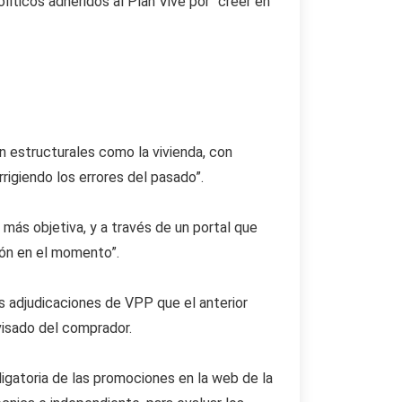
íticos adheridos al Plan Vive por “creer en
n estructurales como la vivienda, con
igiendo los errores del pasado”.
ás objetiva, y a través de un portal que
ión en el momento”.
as adjudicaciones de VPP que el anterior
visado del comprador.
ligatoria de las promociones en la web de la