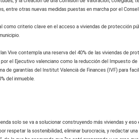
citudes, y la creación de una Comisión de Valoración, colegiada, t
es, entre otras nuevas medidas puestas en marcha por el Consell
ial como criterio clave en el acceso a viviendas de protección púb
municipio.
Plan Vive contempla una reserva del 40% de las viviendas de prot
por el Ejecutivo valenciano como la reducción del Impuesto de 
a de garantías del Institut Valencià de Finances (IVF) para facili
0% del inmueble.
ivienda solo se va a solucionar construyendo más viviendas y eso 
or respetar la sostenibilidad, eliminar burocracia, y redactar una