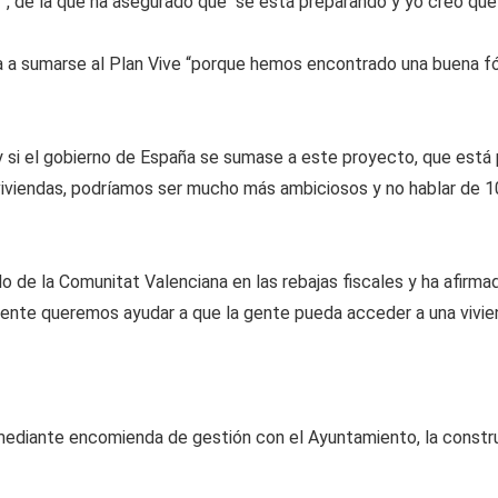
 de la que ha asegurado que “se está preparando y yo creo que 
a a sumarse al Plan Vive “porque hemos encontrado una buena fór
y si el gobierno de España se sumase a este proyecto, que está
iviendas, podríamos ser mucho más ambiciosos y no hablar de 10
 de la Comunitat Valenciana en las rebajas fiscales y ha afirma
ente queremos ayudar a que la gente pueda acceder a una vivien
 mediante encomienda de gestión con el Ayuntamiento, la constr