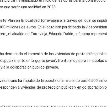
ez Llorca, ha anunciado el inicio de las obras para la construcci
ve que serán una realidad en 2028.
ste Plan en la localidad torrevejense, a través del cual se impul
00 millones de euros. En el acto han participado la vicepresiden
ro, el alcalde de Torrevieja, Eduardo Dolón, así como represent
l ha destacado el fomento de las viviendas de protección pública
pecialmente en la gente joven”, frente a los cero inmuebles soc
y a la colaboración público-privada.
alenciano ha impulsado la puesta en marcha de casi 6.500 inmueb
rresponden a viviendas de protección pública y en colaboración p