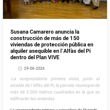
Susana Camarero anuncia la
construcción de más de 150
viviendas de protección pública en
alquiler asequible en l´Alfàs del Pi
dentro del Plan VIVE
29-06-2026
-La vicepresidenta primera visita, junto al
alcalde de l´Alfàs del Pi, la parcela municipal de
más de 5.000 metros cuadrados en la que se
edificarán las viviendas